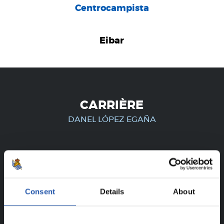
Centrocampista
Eibar
CARRIÈRE
DANEL LÓPEZ EGAÑA
UNIQUEMENT POUR LES
UTILISATEURS ENREGISTRÉS !
Consent
Details
About
Ce contenu est réservé aux utilisateurs enregistrés sur
notre site web.