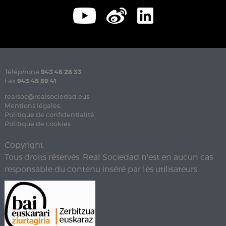
Téléphone
943 46 28 33
Fax
943 45 89 41
realsoc@realsociedad.eus
Mentions légales
Politique de confidentialité
Politique de cookies
Copyright
Tous droits réservés. Real Sociedad n'est en aucun cas
responsable du contenu inséré par les utilisateurs.