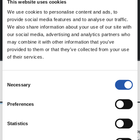
This website uses cookies
S'inscrire en cliquant sur l'
Identifiant
et profitez du
We use cookies to personalise content and ads, to
contenu exclusif pour vous.
provide social media features and to analyse our traffic.
We also share information about your use of our site with
our social media, advertising and analytics partners who
may combine it with other information that you’ve
provided to them or that they’ve collected from your use
of their services.
Consent
ÉQUIPE
Necessary
Selection
Preferences
Statistics
09/06/2018
07/04/2018
VIDÉOS
GALERIE DE 