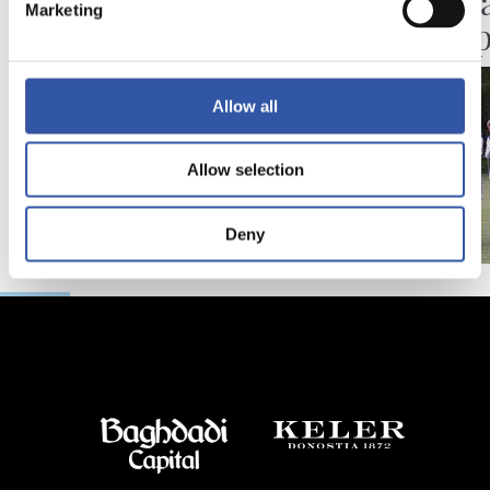
Transmission de
Liga V
Marketing
valeurs
champ
Allow all
Allow selection
Deny