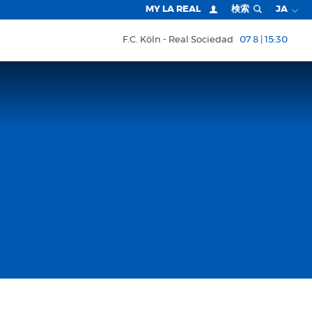
MY LA REAL
検索
JA
F.C. Köln
Real Sociedad
07 8 | 15:30