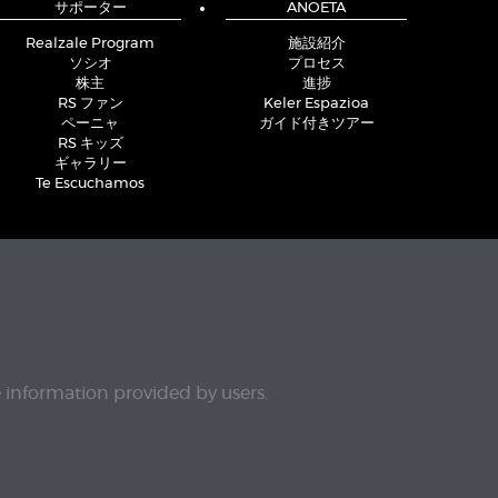
サポーター
ANOETA
Realzale Program
施設紹介
ソシオ
プロセス
株主
進捗
RS ファン
Keler Espazioa
ペーニャ
ガイド付きツアー
RS キッズ
ギャラリー
Te Escuchamos
e information provided by users.