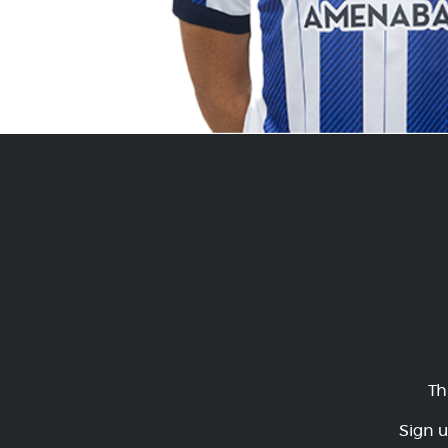
Th
Sign u