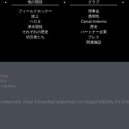
他の競技
クラブ
フィールドホッケー
理事会
陸上
透明性
ペロタ
Canal Interno
潜水競技
歴史
それぞれの歴史
パートナー企業
功労者たち
プレス
関連施設
ning
licy
e cookies
ts reserved. Real Sociedad assumes no responsibility for th