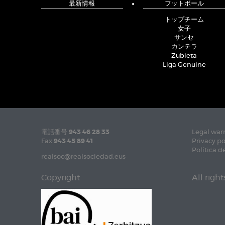
最新情報
フットボール
トップチーム
女子
サンセ
カンテラ
Zubieta
Liga Genuine
電話番号
943 46 28 33
Legal war
Fax
943 45 89 41
Privacy po
Política d
realsoc@realsociedad.eus
Copyright
All righ