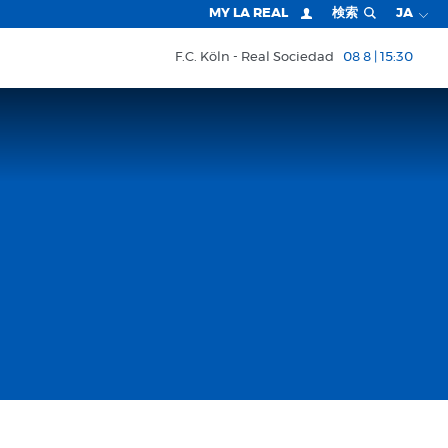
MY LA REAL
検索
JA
F.C. Köln
Real Sociedad
08 8 | 15:30