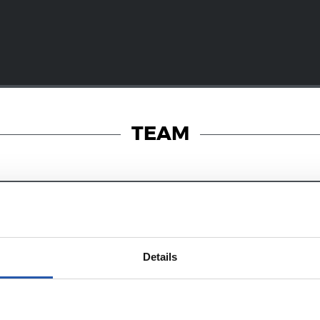
TEAM
14/07/2025
サンセ
Details
からサンセへ補
2部昇格を果
ンセが始動