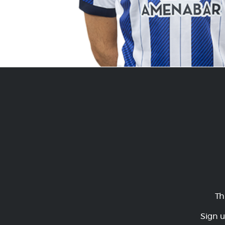
Th
Sign u