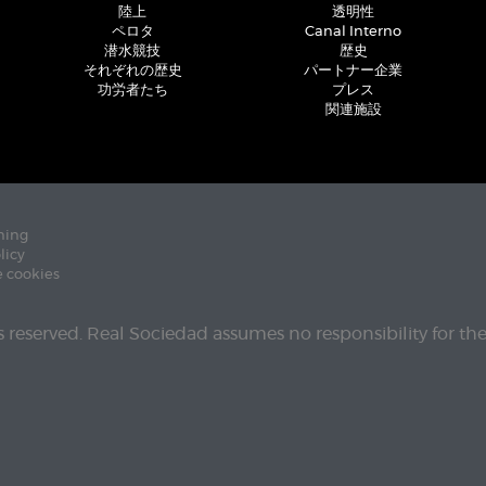
陸上
透明性
ペロタ
Canal Interno
潜水競技
歴史
それぞれの歴史
パートナー企業
功労者たち
プレス
関連施設
ning
licy
e cookies
ts reserved. Real Sociedad assumes no responsibility for th