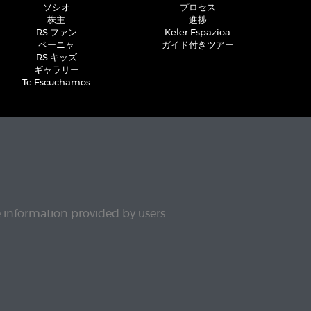
ソシオ
プロセス
株主
進捗
RS ファン
Keler Espazioa
ペーニャ
ガイド付きツアー
RS キッズ
ギャラリー
Te Escuchamos
e information provided by users.