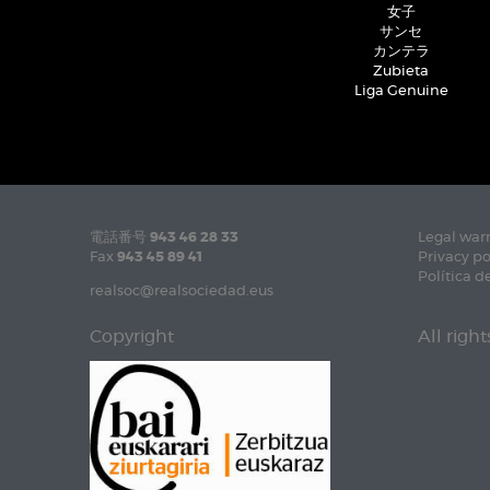
女子
サンセ
カンテラ
Zubieta
Liga Genuine
電話番号
943 46 28 33
Legal war
Fax
943 45 89 41
Privacy po
Política d
realsoc@realsociedad.eus
Copyright
All righ