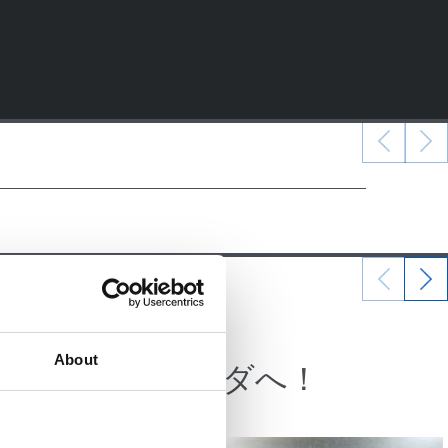
22/06/2025
記事
About
たしたサ
セグンダへ！