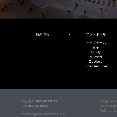
最新情報
フットボール
トップチーム
女子
サンセ
カンテラ
Zubieta
Liga Genuine
電話番号
943 46 28 33
Legal war
Fax
943 45 89 41
Privacy po
Política d
realsoc@realsociedad.eus