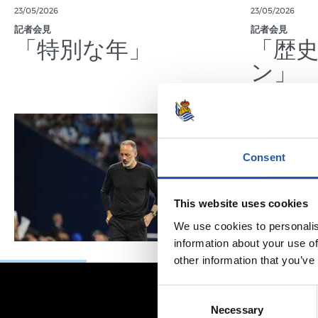
23/05/2026
23/05/2026
記者会見
記者会見
「特別な年」
「歴
ン」
Consent
This website uses cookies
We use cookies to personalis
information about your use of
other information that you’ve
Consent
Necessary
Selection