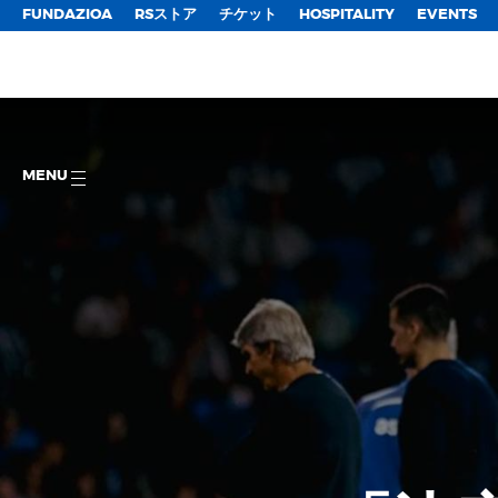
FUNDAZIOA
RSストア
チケット
HOSPITALITY
EVENTS
MENU