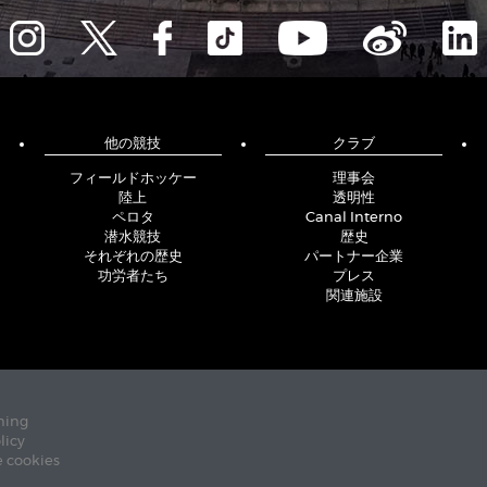
他の競技
クラブ
フィールドホッケー
理事会
陸上
透明性
ペロタ
Canal Interno
潜水競技
歴史
それぞれの歴史
パートナー企業
功労者たち
プレス
関連施設
ning
licy
e cookies