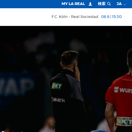
MY LA REAL
検索
JA
F.C. Köln
Real Sociedad
08 8 | 15:30