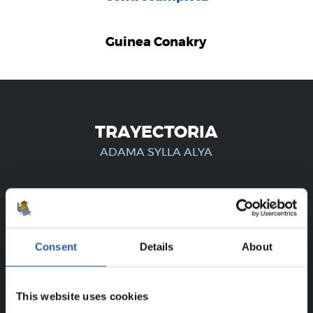
Guinea Conakry
TRAYECTORIA
ADAMA SYLLA ALYA
¡SOLO PARA USUARIOS
REGISTRADOS!
Consent
Details
About
Este contenido es solo para los usuarios registrados en
nuestra web.
This website uses cookies