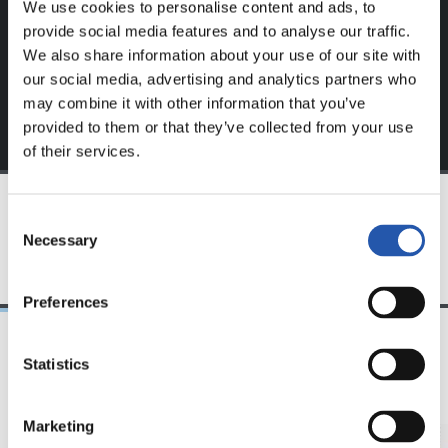
We use cookies to personalise content and ads, to
Regístrate haciendo clic en el
Login
y disfruta de
provide social media features and to analyse our traffic.
contenido exclusivo para ti.
We also share information about your use of our site with
our social media, advertising and analytics partners who
may combine it with other information that you’ve
provided to them or that they’ve collected from your use
of their services.
Consent
EQUIPO
Necessary
Selection
Preferences
Statistics
12/07/2026
11/07/2026
照片展示
照片展示
Marketing