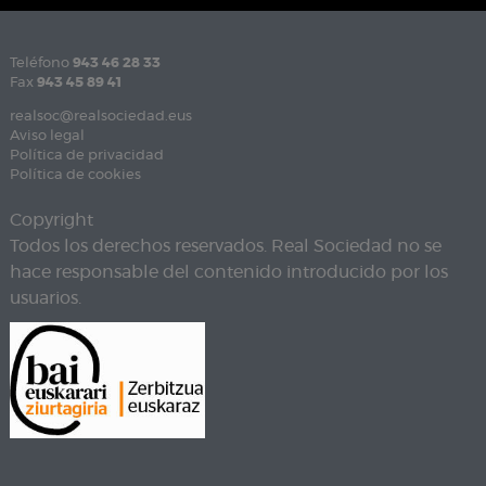
Teléfono
943 46 28 33
Fax
943 45 89 41
realsoc@realsociedad.eus
Aviso legal
Política de privacidad
Política de cookies
Copyright
Todos los derechos reservados. Real Sociedad no se
hace responsable del contenido introducido por los
usuarios.