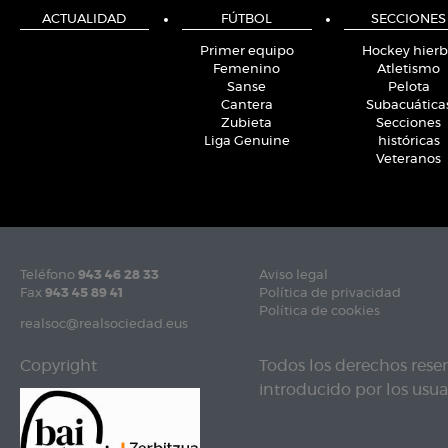
ACTUALIDAD
FÚTBOL
SECCIONES
Primer equipo
Hockey hier
Femenino
Atletismo
Sanse
Pelota
Cantera
Subacuática
Zubieta
Secciones
Liga Genuine
históricas
Veteranos
Teléfono
943 46 28 33
Aviso legal
Fax
943 45 89 41
Política de privacidad
Política de cookies
realsoc@realsociedad.eus
Copyright
Todos los derechos rese
introducido por los usuar