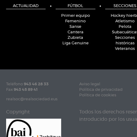
ACTUALIDAD
FÚTBOL
SECCIONES
Primer equipo
Hockey hier
Femenino
Atletismo
Sanse
Pelota
Cantera
Subacuática
Zubieta
Secciones
Liga Genuine
históricas
Veteranos
Teléfono
943 46 28 33
Aviso legal
Fax
943 45 89 41
Política de privacidad
Política de cookies
realsoc@realsociedad.eus
Copyright
Todos los derechos rese
introducido por los usuar