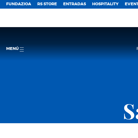
FUNDAZIOA
RS STORE
ENTRADAS
HOSPITALITY
EVEN
MENÚ
S