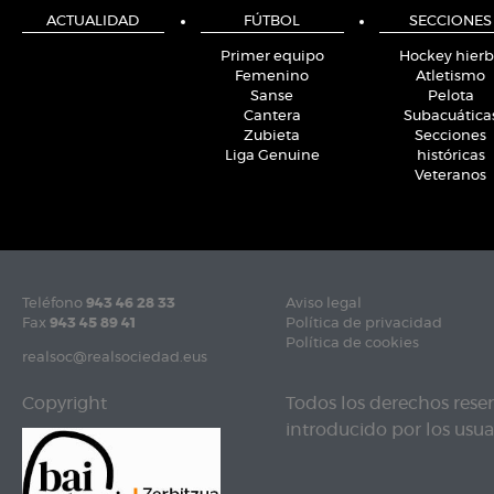
ACTUALIDAD
FÚTBOL
SECCIONES
Primer equipo
Hockey hier
Femenino
Atletismo
Sanse
Pelota
Cantera
Subacuática
Zubieta
Secciones
Liga Genuine
históricas
Veteranos
Teléfono
943 46 28 33
Aviso legal
Fax
943 45 89 41
Política de privacidad
Política de cookies
realsoc@realsociedad.eus
Copyright
Todos los derechos rese
introducido por los usuar