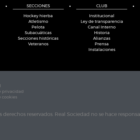
SECCIONES
CLUB
Hockey hierba
Institucional
Atletismo
Ley de transparencia
Pelota
Canal Interno
Subacuáticas
Historia
Secciones históricas
Alianzas
Veteranos
Prensa
Instalaciones
l
e privacidad
e cookies
s derechos reservados. Real Sociedad no se hace responsab