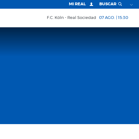
MI REAL
BUSCAR
F.C. Köln
Real Sociedad
07 AGO. | 15:30