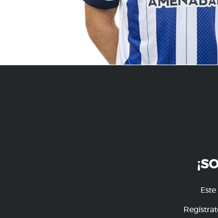
¡S
Este
Regístrat