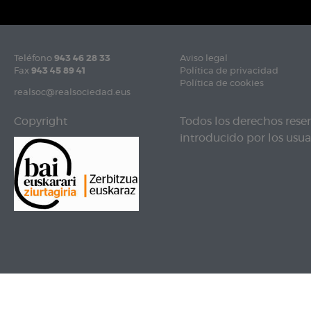
Teléfono
943 46 28 33
Aviso legal
Fax
943 45 89 41
Política de privacidad
Política de cookies
realsoc@realsociedad.eus
Copyright
Todos los derechos rese
introducido por los usuar