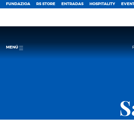
FUNDAZIOA
RS STORE
ENTRADAS
HOSPITALITY
EVEN
MENÚ
S