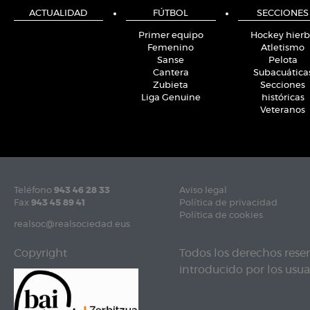
ACTUALIDAD
FÚTBOL
SECCIONES
Primer equipo
Hockey hier
Femenino
Atletismo
Sanse
Pelota
Cantera
Subacuática
Zubieta
Secciones
Liga Genuine
históricas
Veteranos
Teléfono
943 46 28 33
Aviso legal
Fax
943 45 89 41
Política de privacidad
Política de cookies
realsoc@realsociedad.eus
Copyright
Todos los derechos rese
introducido por los usuar