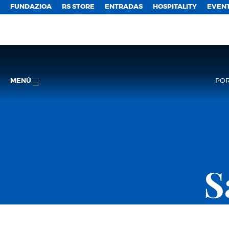
FUNDAZIOA
RS STORE
ENTRADAS
HOSPITALITY
EVEN
MENÚ
POR
S