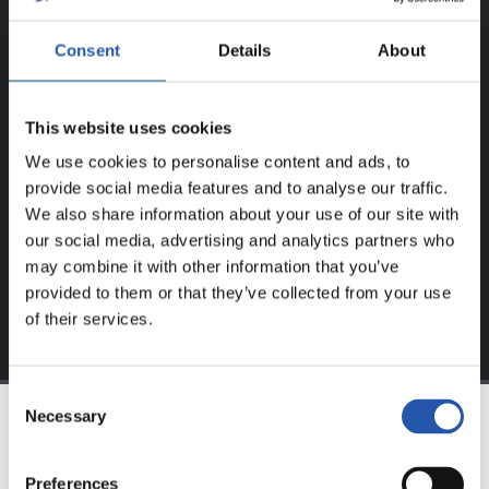
UNIQUEMENT POUR LES
Consent
Details
About
UTILISATEURS ENREGISTRÉS !
This website uses cookies
Ce contenu est réservé aux utilisateurs enregistrés sur
We use cookies to personalise content and ads, to
notre site web.
provide social media features and to analyse our traffic.
S'inscrire en cliquant sur l'
Identifiant
et profitez du
We also share information about your use of our site with
contenu exclusif pour vous.
our social media, advertising and analytics partners who
may combine it with other information that you’ve
provided to them or that they’ve collected from your use
of their services.
Consent
Necessary
Selection
ÉQUIPE
Preferences