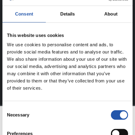
UNIQUEMENT POUR LES
Consent
Details
About
UTILISATEURS ENREGISTRÉS !
This website uses cookies
Ce contenu est réservé aux utilisateurs enregistrés sur
We use cookies to personalise content and ads, to
notre site web.
provide social media features and to analyse our traffic.
S'inscrire en cliquant sur l'
Identifiant
et profitez du
We also share information about your use of our site with
contenu exclusif pour vous.
our social media, advertising and analytics partners who
may combine it with other information that you’ve
provided to them or that they’ve collected from your use
of their services.
Consent
Necessary
Selection
ÉQUIPE
Preferences