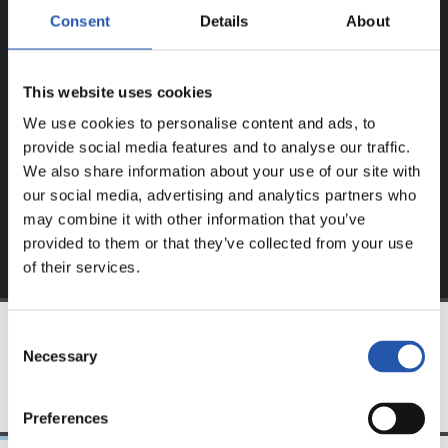
UTILISATEURS ENREGISTRÉS !
Consent
Details
About
Ce contenu est réservé aux utilisateurs enregistrés sur
This website uses cookies
notre site web.
We use cookies to personalise content and ads, to
S'inscrire en cliquant sur l'
Identifiant
et profitez du
provide social media features and to analyse our traffic.
contenu exclusif pour vous.
We also share information about your use of our site with
our social media, advertising and analytics partners who
may combine it with other information that you’ve
provided to them or that they’ve collected from your use
of their services.
Consent
Necessary
Selection
ÉQUIPE
Preferences