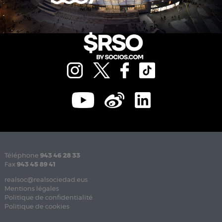
Téléphone
943 46 28 33
Fax
943 45 89 41
realsoc@realsociedad.eus
Mentions légales
Politique de confidentialité
Politique de cookies