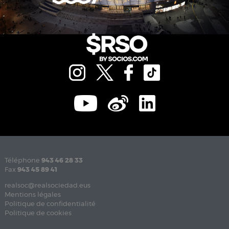
Téléphone
943 46 28 33
Fax
943 45 89 41
realsoc@realsociedad.eus
Mentions légales
Politique de confidentialité
Politique de cookies