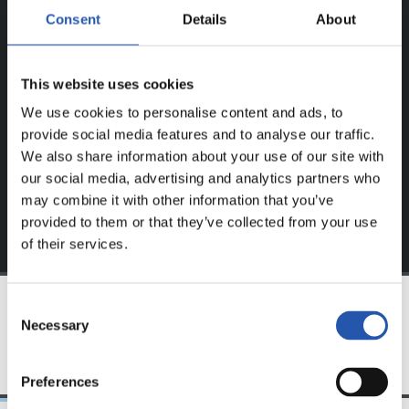
UTILISATEURS ENREGISTRÉS !
Consent
Details
About
Ce contenu est réservé aux utilisateurs enregistrés sur
This website uses cookies
notre site web.
We use cookies to personalise content and ads, to
S'inscrire en cliquant sur l'
Identifiant
et profitez du
provide social media features and to analyse our traffic.
contenu exclusif pour vous.
We also share information about your use of our site with
our social media, advertising and analytics partners who
may combine it with other information that you’ve
provided to them or that they’ve collected from your use
of their services.
Consent
Necessary
Selection
ÉQUIPE
Preferences