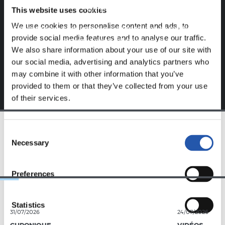
notre site web.
This website uses cookies
We use cookies to personalise content and ads, to
S'inscrire en cliquant sur l'
Identifiant
et profitez du
provide social media features and to analyse our traffic.
contenu exclusif pour vous.
We also share information about your use of our site with
our social media, advertising and analytics partners who
may combine it with other information that you’ve
provided to them or that they’ve collected from your use
of their services.
Consent
ÉQUIPE
Necessary
Selection
Preferences
Statistics
31/07/2026
24/07/2026