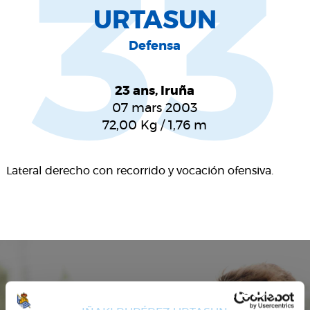
33
URTASUN
Defensa
23 ans, Iruña
07 mars 2003
72,00
Kg
/
1,76
m
Lateral derecho con recorrido y vocación ofensiva.
STATISTIQUES DE LA SAISON