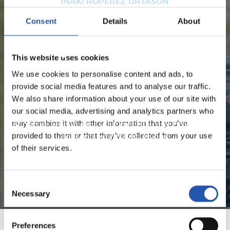
IÑAKI RUPÉREZ URTASUN
Consent
Details
About
UNIQUEMENT POUR LES
This website uses cookies
UTILISATEURS ENREGISTRÉS !
We use cookies to personalise content and ads, to
provide social media features and to analyse our traffic.
Ce contenu est réservé aux utilisateurs enregistrés sur
We also share information about your use of our site with
notre site web.
our social media, advertising and analytics partners who
may combine it with other information that you’ve
S'inscrire en cliquant sur l'
Identifiant
et profitez du
provided to them or that they’ve collected from your use
contenu exclusif pour vous.
of their services.
Consent
Necessary
Selection
Preferences