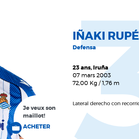
IÑAKI RUP
Defensa
23 ans, Iruña
07 mars 2003
72,00
Kg
/
1,76
m
Lateral derecho con recorri
Je veux son
maillot!
ACHETER