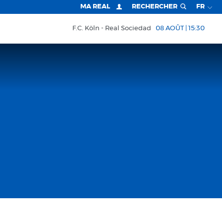
MA REAL
RECHERCHER
FR
F.C. Köln
Real Sociedad
08 AOÛT | 15:30