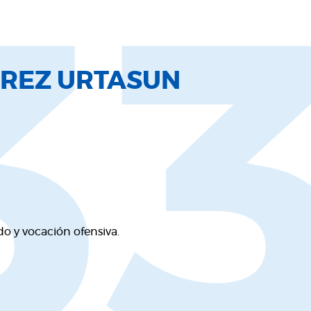
3
ÉREZ URTASUN
do y vocación ofensiva.