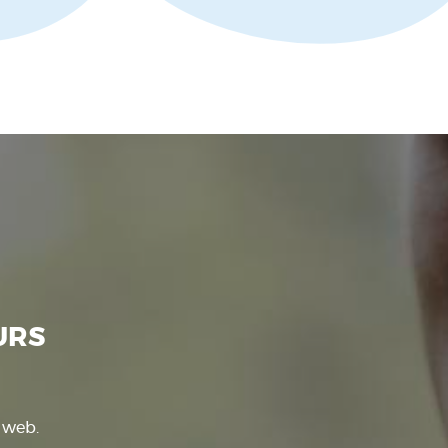
URS
e web.