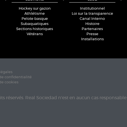
Hockey sur gazon
Institutionnel
Athlétisme
Loi sur la transparence
Pelote basque
Canal Interno
Subaquatiques
Histoire
Sections historiques
Partenaires
Vétérans
Presse
Installations
légales
de confidentialité
de cookies
its réservés. Real Sociedad n'est en aucun cas responsable 