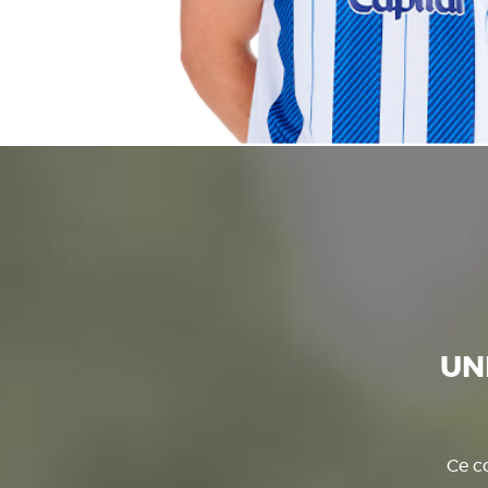
UN
Ce co