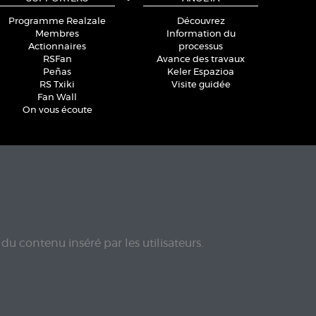
Programme Realzale
Découvrez
Membres
Information du
Actionnaires
processus
RSFan
Avance des travaux
Peñas
Keler Espazioa
RS Txiki
Visite guidée
Fan Wall
On vous écoute
du contenu inséré par les utilisateurs.