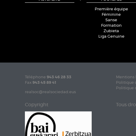
Première équipe
Féminine
Sanse
Formation
Zubieta
Liga Genuine
Téléphone
943 46 28 33
Mentions 
Fax
943 45 89 41
Politique 
Politique 
realsoc@realsociedad.eus
Copyright
Tous dro