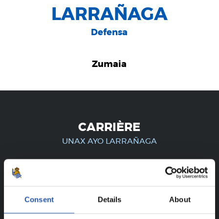
LARRAÑAGA
Defensa
Zumaia
CARRIÈRE
UNAX AYO LARRAÑAGA
UNIQUEMENT POUR LES
Consent
Details
About
UTILISATEURS ENREGISTRÉS !