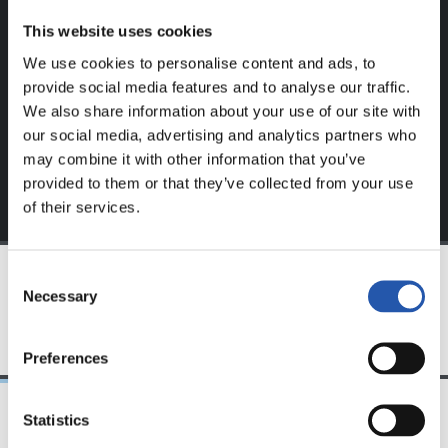
Ce contenu est réservé aux utilisateurs enregistrés sur
This website uses cookies
notre site web.
We use cookies to personalise content and ads, to
S'inscrire en cliquant sur l'
Identifiant
et profitez du
provide social media features and to analyse our traffic.
contenu exclusif pour vous.
We also share information about your use of our site with
our social media, advertising and analytics partners who
may combine it with other information that you’ve
provided to them or that they’ve collected from your use
of their services.
Consent
Necessary
Selection
ÉQUIPE
Preferences
Statistics
09/06/2018
21/04/2018