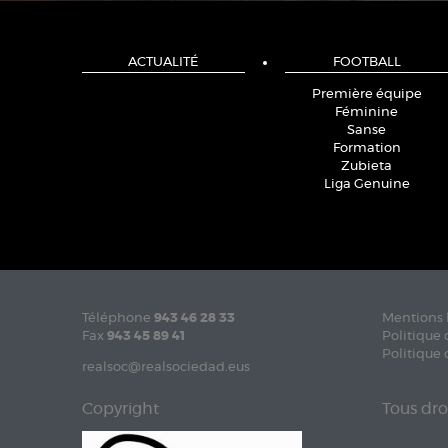
ACTUALITÉ
FOOTBALL
Première équipe
Féminine
Sanse
Formation
Zubieta
Liga Genuine
Téléphone
943 46 28 33
Mentions 
Fax
943 45 89 41
Politique 
Politique 
realsoc@realsociedad.eus
Copyright
Tous dro