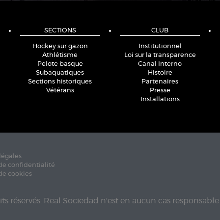
SECTIONS
CLUB
Hockey sur gazon
Institutionnel
Athlétisme
Loi sur la transparence
Pelote basque
Canal Interno
Subaquatiques
Histoire
Sections historiques
Partenaires
Vétérans
Presse
Installations
légales
de confidentialité
de cookies
its réservés. Real Sociedad n'est en aucun cas responsable 