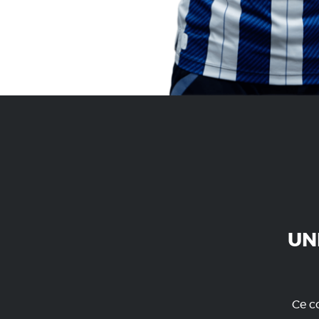
UN
Ce co