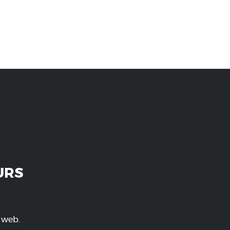
URS
e web.