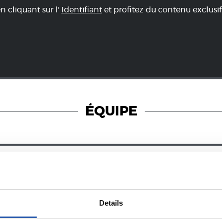
en cliquant sur l'
Identifiant
et profitez du contenu exclusif
ÉQUIPE
28/12/2024
PHOTOS
ZUBIETA
Details