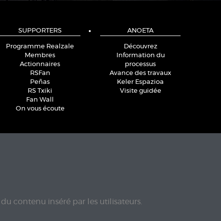
SUPPORTERS
ANOETA
Programme Realzale
Découvrez
Membres
Information du
Actionnaires
processus
RSFan
Avance des travaux
Peñas
Keler Espazioa
RS Txiki
Visite guidée
Fan Wall
On vous écoute
du contenu inséré par les utilisateurs.