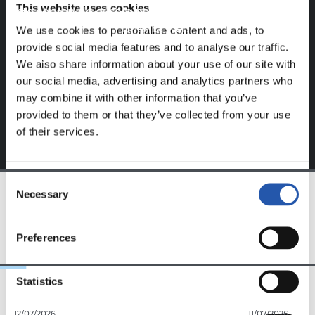
This website uses cookies
Este contenido es solo para los usuarios registrados en
nuestra web.
We use cookies to personalise content and ads, to
provide social media features and to analyse our traffic.
Regístrate haciendo clic en el
Login
y disfruta de
We also share information about your use of our site with
contenido exclusivo para ti.
our social media, advertising and analytics partners who
may combine it with other information that you’ve
provided to them or that they’ve collected from your use
of their services.
Consent
Necessary
Selection
EQUIPO
Preferences
Statistics
12/07/2026
11/07/2026