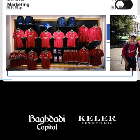
Marketing
照片展示
照片展示
Allow all
Allow selection
Deny