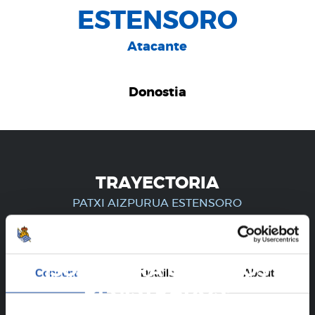
ESTENSORO
Atacante
Donostia
TRAYECTORIA
PATXI AIZPURUA ESTENSORO
¡SOLO PARA USUARIOS
Consent
Details
About
REGISTRADOS!