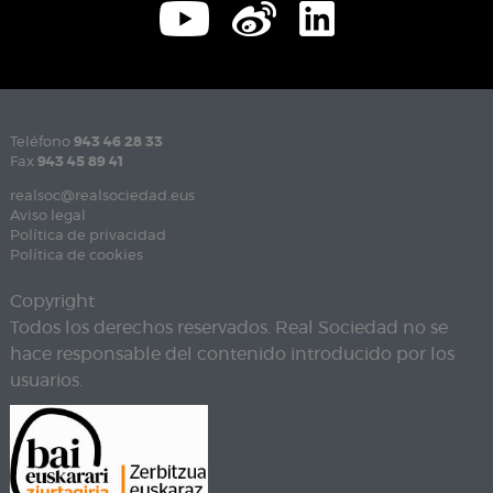
Teléfono
943 46 28 33
Fax
943 45 89 41
realsoc@realsociedad.eus
Aviso legal
Política de privacidad
Política de cookies
Copyright
Todos los derechos reservados. Real Sociedad no se
hace responsable del contenido introducido por los
usuarios.