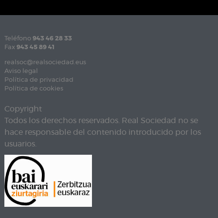
Teléfono
943 46 28 33
Fax
943 45 89 41
realsoc@realsociedad.eus
Aviso legal
Política de privacidad
Política de cookies
Copyright
Todos los derechos reservados. Real Sociedad no se
hace responsable del contenido introducido por los
usuarios.