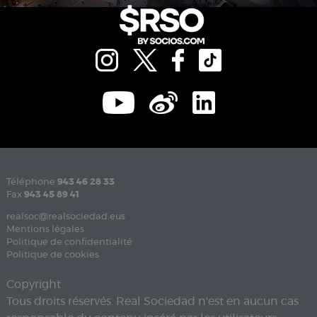
Téléphone
943 46 28 33
Fax
943 45 89 41
realsoc@realsociedad.eus
Mentions légales
Politique de confidentialité
Politique de cookies
Copyright
Tous droits réservés. Real Sociedad n'est en aucun cas