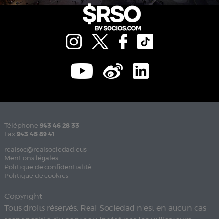
Téléphone
943 46 28 33
Fax
943 45 89 41
realsoc@realsociedad.eus
Mentions légales
Politique de confidentialité
Politique de cookies
Copyright
Tous droits réservés. Real Sociedad n'est en aucun cas