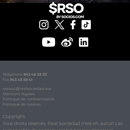
Téléphone
943 46 28 33
Fax
943 45 89 41
realsoc@realsociedad.eus
Mentions légales
Politique de confidentialité
Politique de cookies
Copyright
Tous droits réservés. Real Sociedad n'est en aucun cas