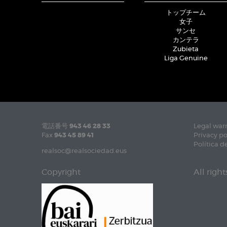
トップチーム
女子
サンセ
カンテラ
Zubieta
Liga Genuine
電話番号
943 46 28 33
Legal war
Fax
943 45 89 41
Privacy po
Política d
realsoc@realsociedad.eus
Copyright
All righ