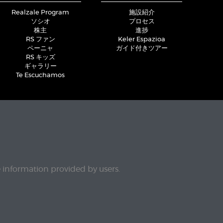
Realzale Program
施設紹介
ソシオ
プロセス
株主
進捗
RS ファン
Keler Espazioa
ペーニャ
ガイド付きツアー
RS キッズ
ギャラリー
Te Escuchamos
e information provided by users.