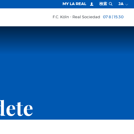
MY LA REAL
検索
JA
F.C. Köln
Real Sociedad
07 8 | 15:30
dete