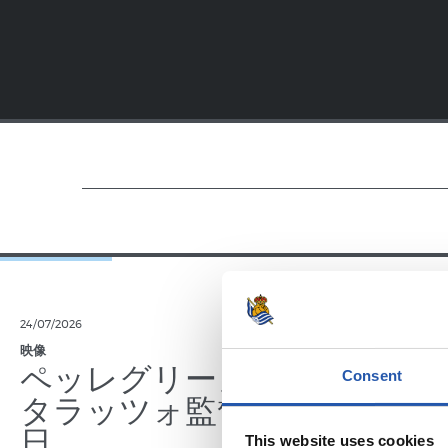
24/07/2026
23/07/2026
映像
公式発表
ペッレグリーノ・マ
ジョ
Consent
タラッツォ監督の一
ン、2
日
延長
This website uses cookies