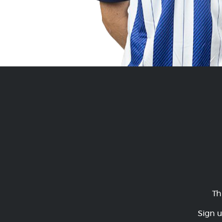
Th
Sign u