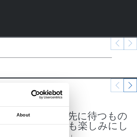
07/07/2026
公式発表
、そこ
「この先に待つもの
About
ギー
をとても楽しみにし
ている」