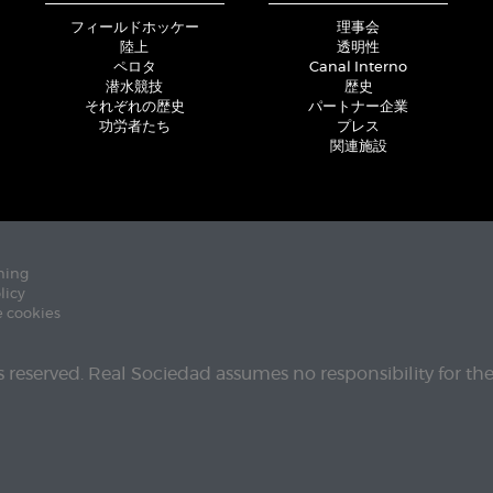
フィールドホッケー
理事会
陸上
透明性
ペロタ
Canal Interno
潜水競技
歴史
それぞれの歴史
パートナー企業
功労者たち
プレス
関連施設
ning
licy
e cookies
ts reserved. Real Sociedad assumes no responsibility for th