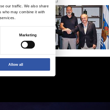
se our traffic. We also share
ers who may combine it with
 services.
Marketing
Allow all