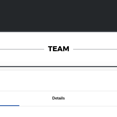
TEAM
08/07/2026
オンラインストア
ン・マルティ
新たな戦闘服
Details
032年まで契約
に宿るエネル