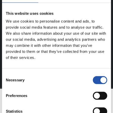
UNIQUEMENT POUR LES
This website uses cookies
UTILISATEURS ENREGISTRÉS !
We use cookies to personalise content and ads, to
provide social media features and to analyse our traffic.
Ce contenu est réservé aux utilisateurs enregistrés sur
We also share information about your use of our site with
notre site web.
our social media, advertising and analytics partners who
may combine it with other information that you’ve
S'inscrire en cliquant sur l'
Identifiant
et profitez du
provided to them or that they’ve collected from your use
contenu exclusif pour vous.
of their services.
Consent
Necessary
Selection
Preferences
ÉQUIPE
Statistics