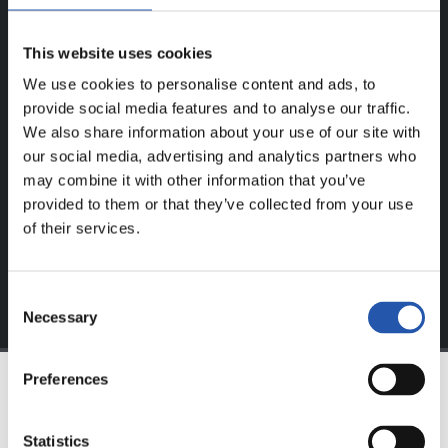
UNIQUEMENT POUR LES
This website uses cookies
UTILISATEURS ENREGISTRÉS !
We use cookies to personalise content and ads, to
provide social media features and to analyse our traffic.
Ce contenu est réservé aux utilisateurs enregistrés sur
We also share information about your use of our site with
notre site web.
our social media, advertising and analytics partners who
may combine it with other information that you’ve
S'inscrire en cliquant sur l'
Identifiant
et profitez du
provided to them or that they’ve collected from your use
contenu exclusif pour vous.
of their services.
Consent
Necessary
Selection
Preferences
ÉQUIPE
Statistics