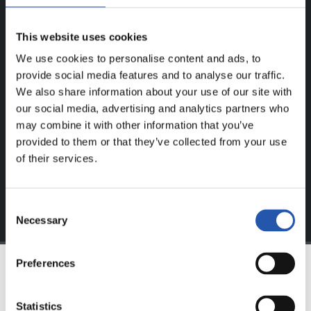
UNIQUEMENT POUR LES
This website uses cookies
UTILISATEURS ENREGISTRÉS !
We use cookies to personalise content and ads, to
provide social media features and to analyse our traffic.
Ce contenu est réservé aux utilisateurs enregistrés sur
We also share information about your use of our site with
notre site web.
our social media, advertising and analytics partners who
may combine it with other information that you’ve
S'inscrire en cliquant sur l'
Identifiant
et profitez du
provided to them or that they’ve collected from your use
contenu exclusif pour vous.
of their services.
Consent
Necessary
Selection
Preferences
ÉQUIPE
Statistics