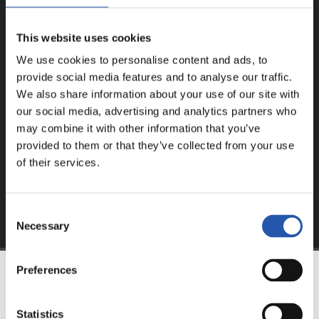
UNIQUEMENT POUR LES
This website uses cookies
UTILISATEURS ENREGISTRÉS !
We use cookies to personalise content and ads, to
provide social media features and to analyse our traffic.
Ce contenu est réservé aux utilisateurs enregistrés sur
We also share information about your use of our site with
notre site web.
our social media, advertising and analytics partners who
may combine it with other information that you’ve
S'inscrire en cliquant sur l'
Identifiant
et profitez du
provided to them or that they’ve collected from your use
contenu exclusif pour vous.
of their services.
Consent
Necessary
Selection
Preferences
ÉQUIPE
Statistics