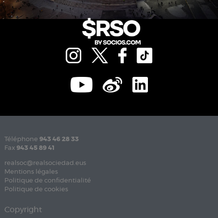
Téléphone
943 46 28 33
Fax
943 45 89 41
realsoc@realsociedad.eus
Mentions légales
Politique de confidentialité
Politique de cookies
Copyright