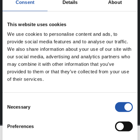
Consent
Details
About
This website uses cookies
UNIQUEMENT POUR LES
We use cookies to personalise content and ads, to
UTILISATEURS ENREGISTRÉS !
provide social media features and to analyse our traffic.
We also share information about your use of our site with
Ce contenu est réservé aux utilisateurs enregistrés sur
our social media, advertising and analytics partners who
notre site web.
may combine it with other information that you’ve
provided to them or that they’ve collected from your use
S'inscrire en cliquant sur l'
Identifiant
et profitez du
of their services.
contenu exclusif pour vous.
Consent
Necessary
Selection
Preferences