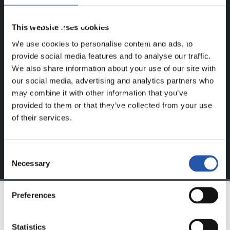
UNIQUEMENT POUR LES
This website uses cookies
UTILISATEURS ENREGISTRÉS !
We use cookies to personalise content and ads, to
provide social media features and to analyse our traffic.
Ce contenu est réservé aux utilisateurs enregistrés sur
We also share information about your use of our site with
notre site web.
our social media, advertising and analytics partners who
may combine it with other information that you’ve
S'inscrire en cliquant sur l'
Identifiant
et profitez du
provided to them or that they’ve collected from your use
contenu exclusif pour vous.
of their services.
Consent
Necessary
Selection
Preferences
ÉQUIPE
Statistics