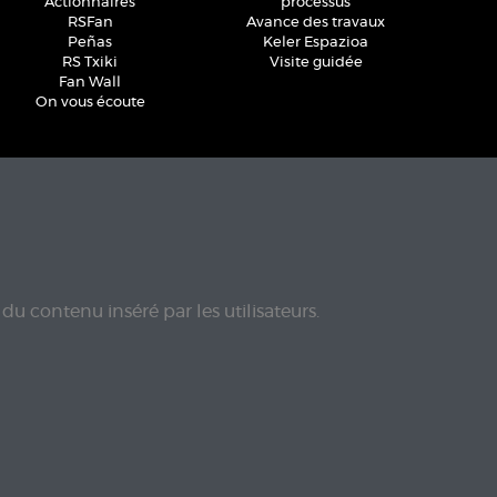
Actionnaires
processus
RSFan
Avance des travaux
Peñas
Keler Espazioa
RS Txiki
Visite guidée
Fan Wall
On vous écoute
du contenu inséré par les utilisateurs.