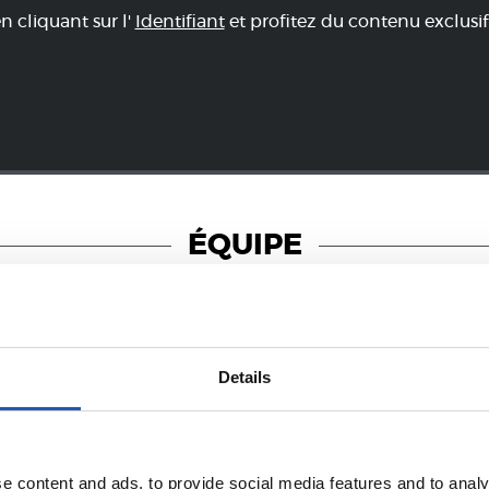
en cliquant sur l'
Identifiant
et profitez du contenu exclusif
ÉQUIPE
Details
06/06/2026
PHOTOS
GALERIE DE PHOTOS
e content and ads, to provide social media features and to analy