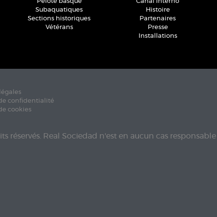
Pelote basque
Canal Interno
Subaquatiques
Histoire
Sections historiques
Partenaires
Vétérans
Presse
Installations
légales
de confidentialité
de cookies
its réservés. Real Sociedad n'est en aucun cas responsable 