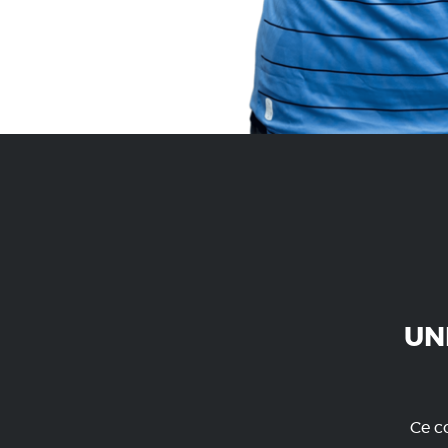
UN
Ce co