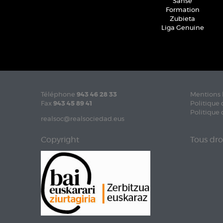
Sanse
Formation
Zubieta
Liga Genuine
Téléphone
943 46 28 33
Mentions 
Fax
943 45 89 41
Politique 
Politique 
realsoc@realsociedad.eus
Copyright
Tous dro