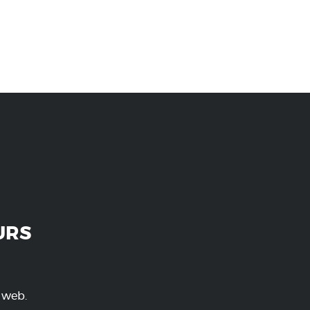
URS
e web.