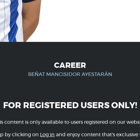
CAREER
BEÑAT MANCISIDOR AYESTARÁN
FOR REGISTERED USERS ONLY!
is content is only available to users registered on our websi
p by clicking on
Log in
and enjoy content that's exclusive 