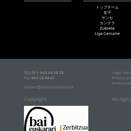
トップチーム
女子
サンセ
カンテラ
Zubieta
Liga Genuine
電話番号
943 46 28 33
Legal war
Fax
943 45 89 41
Privacy po
Política d
realsoc@realsociedad.eus
Copyright
All righ