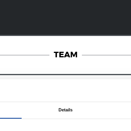
TEAM
08/07/2026
オンラインストア
ン・マルティ
新たな戦闘服
Details
032年まで契約
に宿るエネル