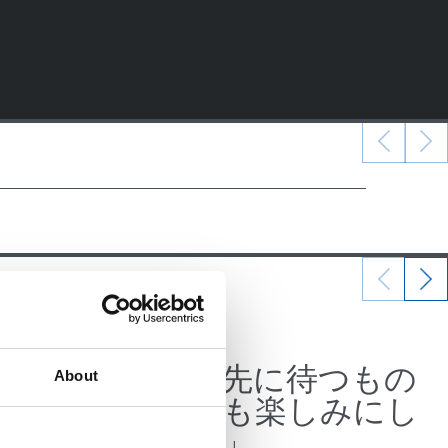
07/07/2026
公式発表
、そこ
「この先に待つもの
About
ギー
をとても楽しみにし
ている」