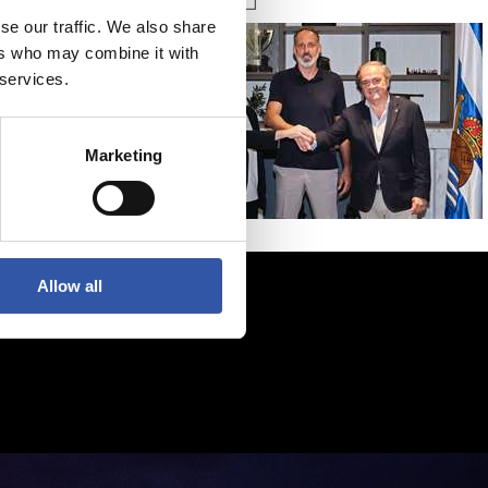
se our traffic. We also share
ers who may combine it with
 services.
Marketing
Allow all