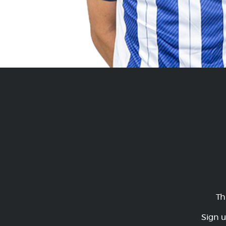
Th
Sign u