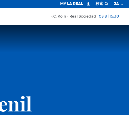
MY LA REAL
検索
JA
F.C. Köln
Real Sociedad
08 8 | 15:30
enil