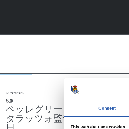
24/07/2026
23/07/2026
映像
公式発表
ペッレグリーノ・マ
ジョ
Consent
タラッツォ監督の一
ン、2
日
延長
This website uses cookies