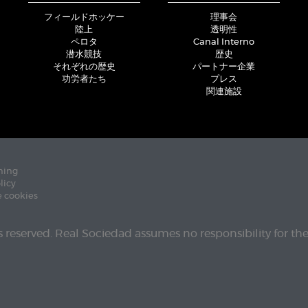
フィールドホッケー
理事会
陸上
透明性
ペロタ
Canal Interno
潜水競技
歴史
それぞれの歴史
パートナー企業
功労者たち
プレス
関連施設
ning
licy
e cookies
ts reserved. Real Sociedad assumes no responsibility for th