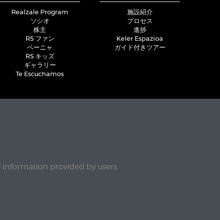
Realzale Program
施設紹介
ソシオ
プロセス
株主
進捗
RS ファン
Keler Espazioa
ペーニャ
ガイド付きツアー
RS キッズ
ギャラリー
Te Escuchamos
e information provided by users.