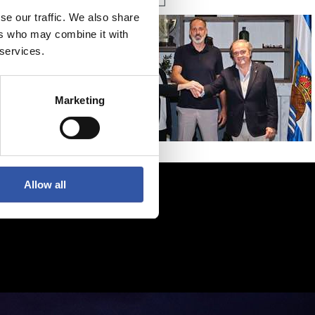
se our traffic. We also share
ers who may combine it with
 services.
Marketing
Allow all