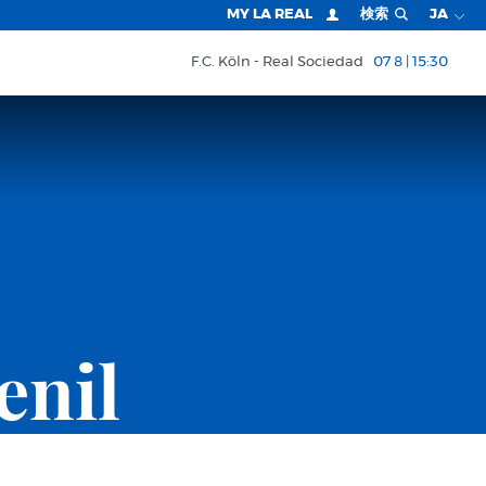
MY LA REAL
検索
JA
F.C. Köln
Real Sociedad
07 8 | 15:30
enil