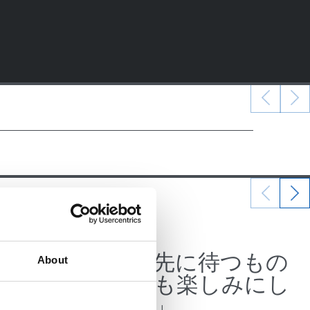
07/07/2026
公式発表
、そこ
「この先に待つもの
About
ギー
をとても楽しみにし
ている」