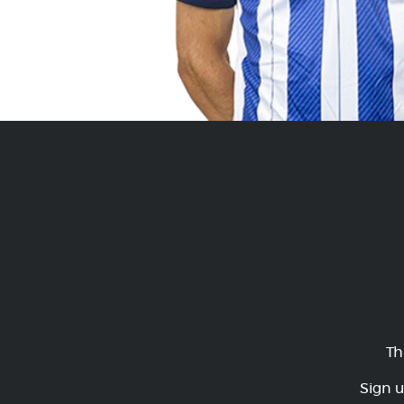
Th
Sign u