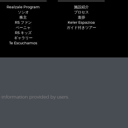
Realzale Program
施設紹介
ソシオ
プロセス
株主
進捗
RS ファン
Keler Espazioa
ペーニャ
ガイド付きツアー
RS キッズ
ギャラリー
Te Escuchamos
e information provided by users.