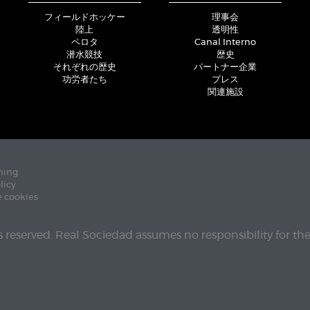
フィールドホッケー
理事会
陸上
透明性
ペロタ
Canal Interno
潜水競技
歴史
それぞれの歴史
パートナー企業
功労者たち
プレス
関連施設
ning
licy
e cookies
ts reserved. Real Sociedad assumes no responsibility for th