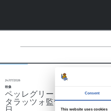
24/07/2026
23/07/2026
映像
公式発表
ペッレグリーノ・マ
ジョ
Consent
タラッツォ監督の一
ン、2
日
延長
This website uses cookies