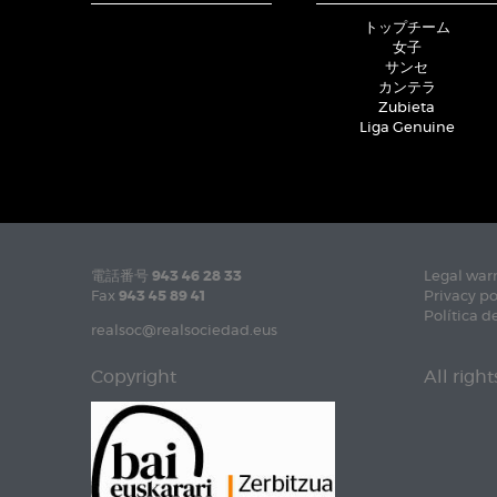
トップチーム
女子
サンセ
カンテラ
Zubieta
Liga Genuine
電話番号
943 46 28 33
Legal war
Fax
943 45 89 41
Privacy po
Política d
realsoc@realsociedad.eus
Copyright
All righ