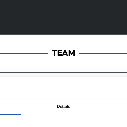
TEAM
08/07/2026
オンラインストア
ン・マルティ
新たな戦闘服
Details
032年まで契約
に宿るエネル