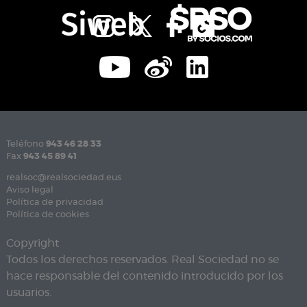
Teléfono
943 46 28 33
Fax
943 45 89 41
realsoc@realsociedad.eus
Aviso legal
Política de privacidad
Política de cookies
Copyright
Todos los derechos reservados. Real Sociedad no se
hace responsable del contenido introducido por los
usuarios.