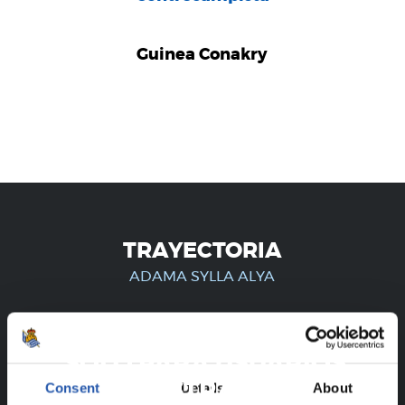
Guinea Conakry
TRAYECTORIA
ADAMA SYLLA ALYA
¡SOLO PARA USUARIOS
REGISTRADOS!
Consent
Details
About