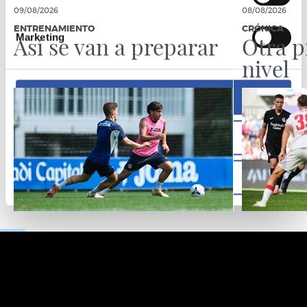
09/08/2026
08/08/2026
ENTRENAMIENTO
CRÓNICA
Marketing
Así se van a preparar
Otra p
nivel
Allow all
Allow selection
Deny