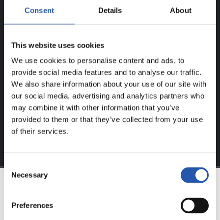
Consent
Details
About
¡SOLO PARA USUARIOS
REGISTRADOS!
This website uses cookies
Este contenido es solo para los usuarios registrados en
We use cookies to personalise content and ads, to
nuestra web.
provide social media features and to analyse our traffic.
We also share information about your use of our site with
Regístrate haciendo clic en el
Login
y disfruta de
our social media, advertising and analytics partners who
contenido exclusivo para ti.
may combine it with other information that you’ve
provided to them or that they’ve collected from your use
of their services.
Consent
Necessary
Selection
EQUIPO
Preferences