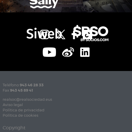
Teléfono
943 46 28 33
Fax
943 45 89 41
realsoc@realsociedad.eus
Aviso legal
Política de privacidad
Política de cookies
Copyright