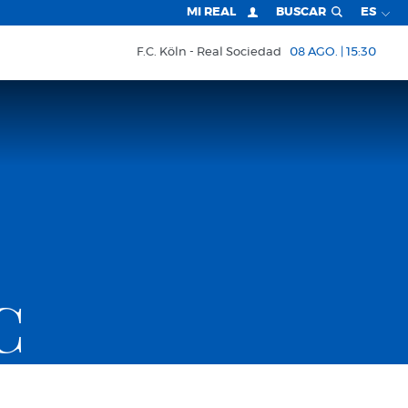
MI REAL
BUSCAR
ES
F.C. Köln
Real Sociedad
08 AGO. | 15:30
C