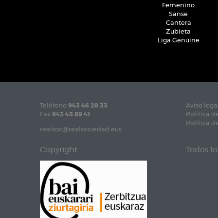
Femenino
Sanse
Cantera
Zubieta
Liga Genuine
Teléfono
943 46 28 33
Aviso lega
Fax
943 45 89 41
Política d
Política d
realsoc@realsociedad.eus
Copyright
Todos lo