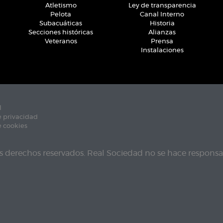
Atletismo
Ley de transparencia
Pelota
Canal Interno
Subacuáticas
Historia
Secciones históricas
Alianzas
Veteranos
Prensa
Instalaciones
l
e privacidad
e cookies
s derechos reservados. Real Sociedad no se hace responsab