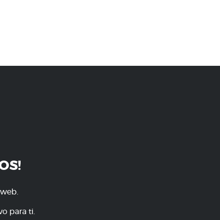
OS!
 web.
o para ti.