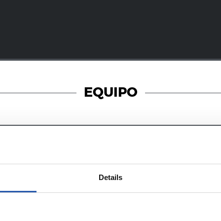
EQUIPO
08/08/2026
SANSE
Details
superado
En directo