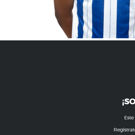
¡S
Este
Regístrat