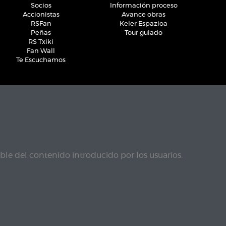
Socios
Información proceso
Accionistas
Avance obras
RSFan
Keler Espazioa
Peñas
Tour guiado
RS Txiki
Fan Wall
Te Escuchamos
le del contenido introducido por los usuarios.