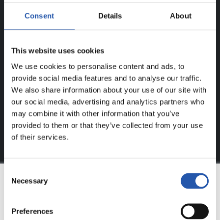
¡SOLO PARA USUARIOS
Consent
Details
About
REGISTRADOS!
This website uses cookies
Este contenido es solo para los usuarios registrados en
nuestra web.
We use cookies to personalise content and ads, to
provide social media features and to analyse our traffic.
Regístrate haciendo clic en el
Login
y disfruta de
We also share information about your use of our site with
contenido exclusivo para ti.
our social media, advertising and analytics partners who
may combine it with other information that you’ve
provided to them or that they’ve collected from your use
of their services.
Consent
Necessary
Selection
EQUIPO
Preferences