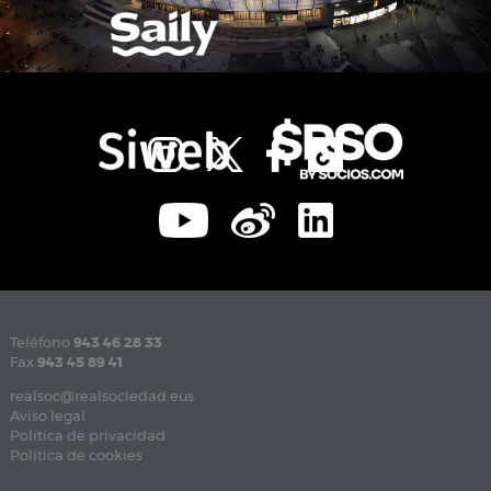
Teléfono
943 46 28 33
Fax
943 45 89 41
realsoc@realsociedad.eus
Aviso legal
Política de privacidad
Política de cookies