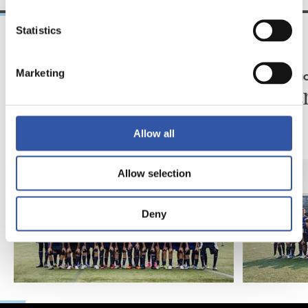
Statistics
03/08/2026
29/07/2026
Marketing
ZUBIETA
CADETE HON
En marcha el Infantil
Ya ent
y el Txiki
Allow all
Allow selection
Deny