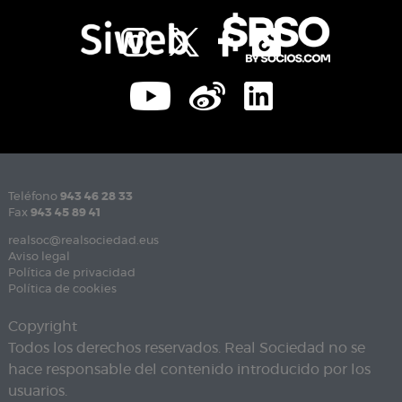
Teléfono
943 46 28 33
Fax
943 45 89 41
realsoc@realsociedad.eus
Aviso legal
Política de privacidad
Política de cookies
Copyright
Todos los derechos reservados. Real Sociedad no se
hace responsable del contenido introducido por los
usuarios.