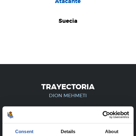
Atacante
Suecia
TRAYECTORIA
DION MEHMETI
¡SOLO PARA USUARIOS
Consent
Details
About
REGISTRADOS!