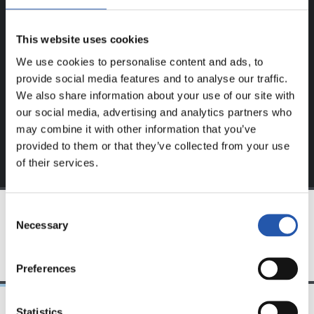
Este contenido es solo para los usuarios registrados en
This website uses cookies
nuestra web.
We use cookies to personalise content and ads, to
Regístrate haciendo clic en el
Login
y disfruta de
provide social media features and to analyse our traffic.
contenido exclusivo para ti.
We also share information about your use of our site with
our social media, advertising and analytics partners who
may combine it with other information that you’ve
provided to them or that they’ve collected from your use
of their services.
Consent
Necessary
Selection
EQUIPO
Preferences
Statistics