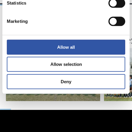
Statistics
Marketing
29/07/2026
28/07/2025
CADETE HONOR
ZUBIETA
Ya entrenan
Empiez
Allow all
Allow selection
Deny