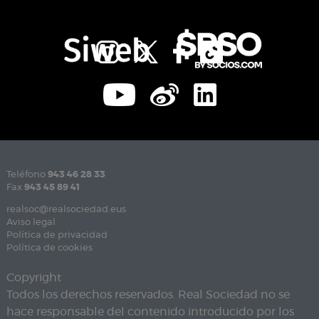
Teléfono
943 46 28 33
Fax
943 45 89 41
realsoc@realsociedad.eus
Aviso legal
Política de privacidad
Política de cookies
Copyright
Todos los derechos reservados. Real Sociedad no se
hace responsable del contenido introducido por los