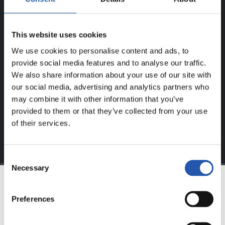
¡SOLO PARA USUARIOS
REGISTRADOS!
This website uses cookies
We use cookies to personalise content and ads, to
Este contenido es solo para los usuarios registrados en
provide social media features and to analyse our traffic.
nuestra web.
We also share information about your use of our site with
Regístrate haciendo clic en el
Login
y disfruta de
our social media, advertising and analytics partners who
contenido exclusivo para ti.
may combine it with other information that you’ve
provided to them or that they’ve collected from your use
of their services.
Consent
Necessary
Selection
EQUIPO
Preferences