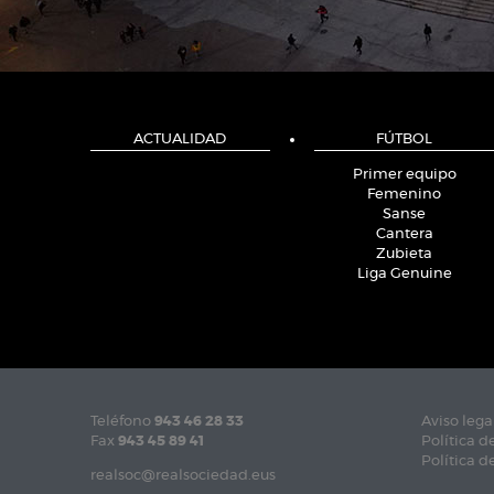
ACTUALIDAD
FÚTBOL
Primer equipo
Femenino
Sanse
Cantera
Zubieta
Liga Genuine
Teléfono
943 46 28 33
Aviso lega
Fax
943 45 89 41
Política d
Política d
realsoc@realsociedad.eus