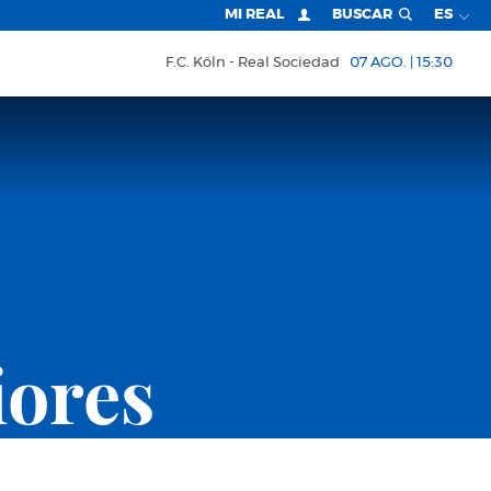
MI REAL
BUSCAR
ES
F.C. Köln
Real Sociedad
07 AGO. | 15:30
iores