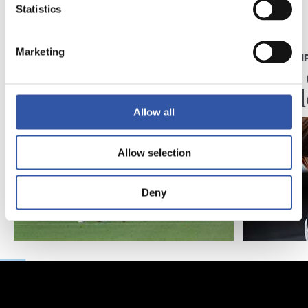
Statistics
07/08/2026
07/08/2026
Marketing
CRÓNICA
PRIMER EQUI
Aumentan los
Doble 
minutos
en Col
Allow all
Allow selection
Deny