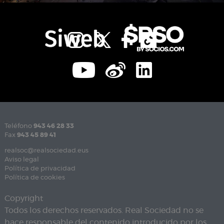
Teléfono
943 46 28 33
Fax
943 45 89 41
realsoc@realsociedad.eus
Aviso legal
Política de privacidad
Política de cookies
Copyright
Todos los derechos reservados. Real Sociedad no se
hace responsable del contenido introducido por los