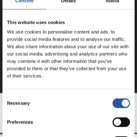
Consent
Details
About
REGISTRADOS!
This website uses cookies
Este contenido es solo para los usuarios registrados en
nuestra web.
We use cookies to personalise content and ads, to
provide social media features and to analyse our traffic.
Regístrate haciendo clic en el
Login
y disfruta de
We also share information about your use of our site with
contenido exclusivo para ti.
our social media, advertising and analytics partners who
may combine it with other information that you’ve
provided to them or that they’ve collected from your use
of their services.
Consent
Necessary
Selection
EQUIPO
Preferences