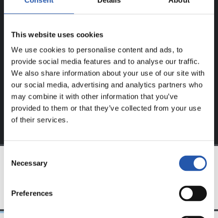
REGISTRADOS!
This website uses cookies
Este contenido es solo para los usuarios registrados en
nuestra web.
We use cookies to personalise content and ads, to
provide social media features and to analyse our traffic.
Regístrate haciendo clic en el
Login
y disfruta de
We also share information about your use of our site with
contenido exclusivo para ti.
our social media, advertising and analytics partners who
may combine it with other information that you’ve
provided to them or that they’ve collected from your use
of their services.
Consent
Necessary
Selection
EQUIPO
Preferences