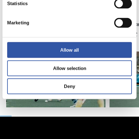
Statistics
24/05/2026
22/05/2026
Marketing
CRÓNICA
HOCKEY HIER
Empate en Zubieta
Cierre
para cerrar el curso
Allow all
Allow selection
Deny