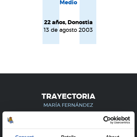
11
Medio
22 años, Donostia
13 de agosto 2003
TRAYECTORIA
MARÍA FERNÁNDEZ
¡SOLO PARA USUARIOS
Consent
Details
About