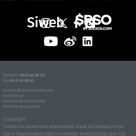
Teléfono
943 46 28 33
Fax
943 45 89 41
realsoc@realsociedad.eus
Aviso legal
Política de privacidad
Política de cookies
Copyright
Todos los derechos reservados. Real Sociedad no se
hace responsable del contenido introducido por los