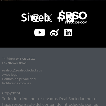
Teléfono
943 46 28 33
Fax
943 45 89 41
realsoc@realsociedad.eus
Aviso legal
Política de privacidad
Política de cookies
Copyright
Todos los derechos reservados. Real Sociedad no se
hace responsable del contenido introducido por los