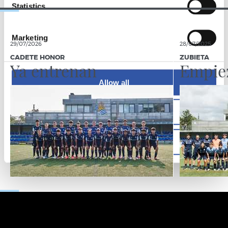
Statistics
Marketing
29/07/2026
28/07/2025
CADETE HONOR
ZUBIETA
Ya entrenan
Empiez
Allow all
Allow selection
Deny