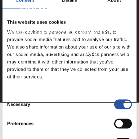
Consent
Details
About
¡SOLO PARA USUARIOS
REGISTRADOS!
This website uses cookies
We use cookies to personalise content and ads, to
Este contenido es solo para los usuarios registrados en
provide social media features and to analyse our traffic.
nuestra web.
We also share information about your use of our site with
Regístrate haciendo clic en el
Login
y disfruta de
our social media, advertising and analytics partners who
contenido exclusivo para ti.
may combine it with other information that you’ve
provided to them or that they’ve collected from your use
of their services.
Consent
Necessary
Selection
EQUIPO
Preferences