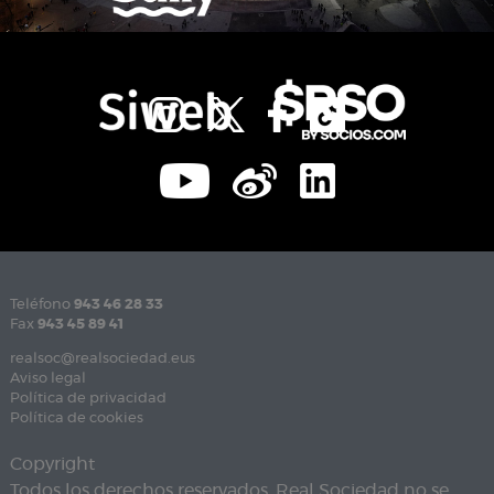
Teléfono
943 46 28 33
Fax
943 45 89 41
realsoc@realsociedad.eus
Aviso legal
Política de privacidad
Política de cookies
Copyright
Todos los derechos reservados. Real Sociedad no se