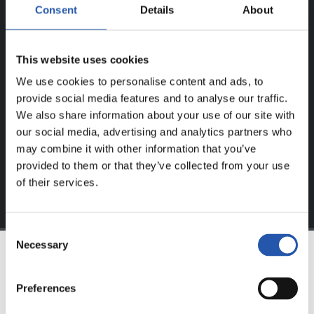
Consent
Details
About
¡SOLO PARA USUARIOS
REGISTRADOS!
This website uses cookies
Este contenido es solo para los usuarios registrados en
We use cookies to personalise content and ads, to
nuestra web.
provide social media features and to analyse our traffic.
We also share information about your use of our site with
Regístrate haciendo clic en el
Login
y disfruta de
our social media, advertising and analytics partners who
contenido exclusivo para ti.
may combine it with other information that you’ve
provided to them or that they’ve collected from your use
of their services.
Consent
Necessary
Selection
EQUIPO
Preferences