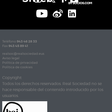
Teléfono
943 46 28 33
Fax
943 45 89 41
realsoc@realsociedad.eus
Aviso legal
Política de privacidad
Política de cookies
Copyright
Todos los derechos reservados. Real Sociedad no se
hace responsable del contenido introducido por los
usuarios.