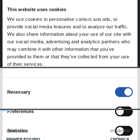
nuestra web.
This website uses cookies
Regístrate haciendo clic en el
Login
y disfruta de
We use cookies to personalise content and ads, to
contenido exclusivo para ti.
provide social media features and to analyse our traffic.
We also share information about your use of our site with
our social media, advertising and analytics partners who
may combine it with other information that you’ve
provided to them or that they’ve collected from your use
of their services.
Consent
EQUIPO
Necessary
Selection
Preferences
Statistics
08/08/2026
07/08/2026
PRIMER EQUIPO
CRÓNICA