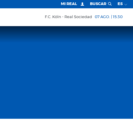
MI REAL
BUSCAR
ES
F.C. Köln
Real Sociedad
07 AGO. | 15:30