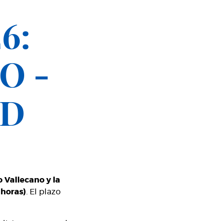
6:
O -
AD
o Vallecano y la
 horas)
. El plazo