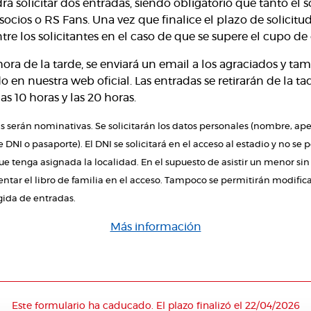
rá solicitar dos entradas, siendo obligatorio que tanto el 
cios o RS Fans. Una vez que finalice el plazo de solicitu
ntre los solicitantes en el caso de que se supere el cupo de
ora de la tarde, se enviará un email a los agraciados y ta
do en nuestra web oficial. Las entradas se retirarán de la ta
las 10 horas y las 20 horas.
 serán nominativas. Se solicitarán los datos personales (nombre, ape
NI o pasaporte). El DNI se solicitará en el acceso al estadio y no se 
que tenga asignada la localidad. En el supuesto de asistir un menor 
entar el libro de familia en el acceso. Tampoco se permitirán modific
gida de entradas.
Más información
Este formulario ha caducado. El plazo finalizó el 22/04/2026