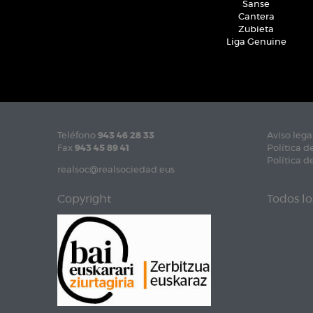
Sanse
Cantera
Zubieta
Liga Genuine
Teléfono
943 46 28 33
Aviso lega
Fax
943 45 89 41
Política d
Política d
realsoc@realsociedad.eus
Copyright
Todos lo