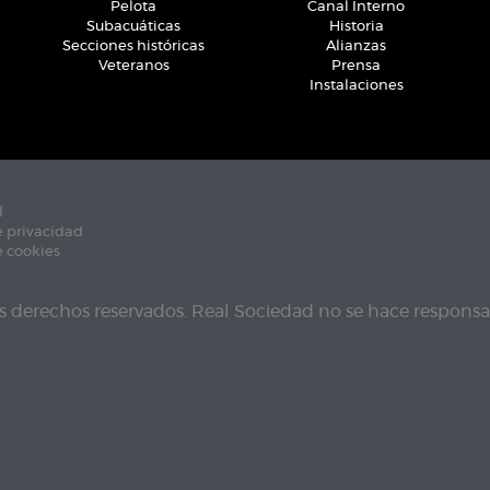
Pelota
Canal Interno
Subacuáticas
Historia
Secciones históricas
Alianzas
Veteranos
Prensa
Instalaciones
l
e privacidad
e cookies
s derechos reservados. Real Sociedad no se hace responsab