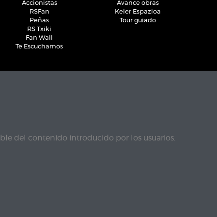
Accionistas
Avance obras
RSFan
Keler Espazioa
Peñas
Tour guiado
RS Txiki
Fan Wall
Te Escuchamos
le del contenido introducido por los usuarios.