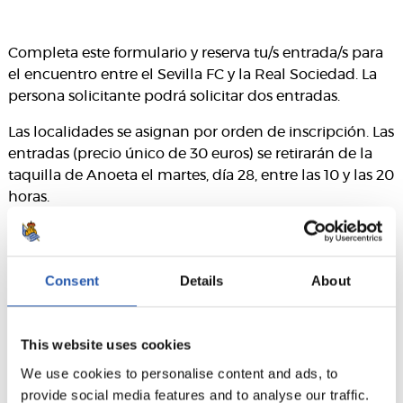
Completa este formulario y reserva tu/s entrada/s para
el encuentro entre el Sevilla FC y la Real Sociedad. La
persona solicitante podrá solicitar dos entradas.
Las localidades se asignan por orden de inscripción. Las
entradas (precio único de 30 euros) se retirarán de la
taquilla de Anoeta el martes, día 28, entre las 10 y las 20
horas.
Importante: Las entradas serán nominativas. No se permitirán
modificaciones de datos ni devoluciones en la recogida de
Consent
Details
About
entradas.
This website uses cookies
We use cookies to personalise content and ads, to
Este formulario ha caducado. El plazo finalizó el 27/04/2026
provide social media features and to analyse our traffic.