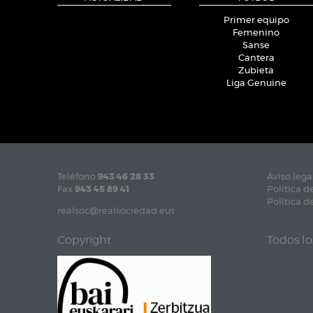
Primer equipo
Femenino
Sanse
Cantera
Zubieta
Liga Genuine
Teléfono
943 46 28 33
Aviso lega
Fax
943 45 89 41
Política d
Política d
realsoc@realsociedad.eus
Copyright
Todos lo