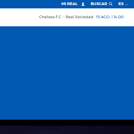
MI REAL
BUSCAR
ES
Chelsea F.C.
Real Sociedad
15 AGO. | 14:00