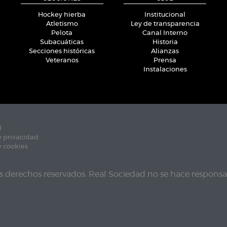
Hockey hierba
Institucional
Atletismo
Ley de transparencia
Pelota
Canal Interno
Subacuáticas
Historia
Secciones históricas
Alianzas
Veteranos
Prensa
Instalaciones
l
e privacidad
e cookies
s derechos reservados. Real Sociedad no se hace responsab