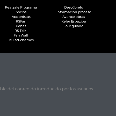
Realzale Programa
Descúbrelo
Socios
Información proceso
Accionistas
Avance obras
RSFan
Keler Espazioa
Peñas
Tour guiado
RS Txiki
Fan Wall
Te Escuchamos
le del contenido introducido por los usuarios.